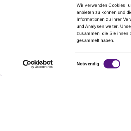
Wir verwenden Cookies, um
anbieten zu können und di
Informationen zu Ihrer Ve
und Analysen weiter. Unse
zusammen, die Sie ihnen b
WE HAVE THE PER
gesammelt haben.
SOLUTION FOR
EV
Einwilligungsauswahl
Notwendig
Whether you are an individual inv
company. As a specialised law fi
contentious intellectual property
CONTACT