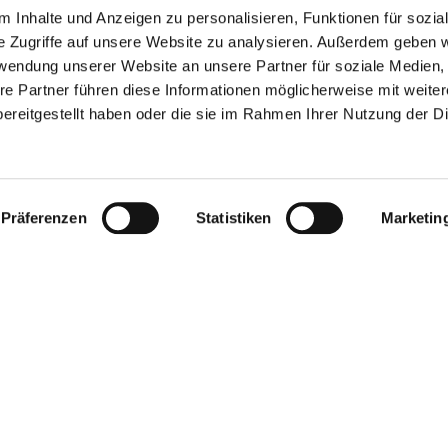
 Inhalte und Anzeigen zu personalisieren, Funktionen für sozia
e Zugriffe auf unsere Website zu analysieren. Außerdem geben w
rwendung unserer Website an unsere Partner für soziale Medien
re Partner führen diese Informationen möglicherweise mit weite
ereitgestellt haben oder die sie im Rahmen Ihrer Nutzung der D
FECT
KATHER
RECHT
ERY CASE.
BAHNST
40212 
Präferenzen
Statistiken
Marketin
T
+49(
entor or a DAX-listed
F
+49(
INFO@
rm, we are at home in
 proceedings.