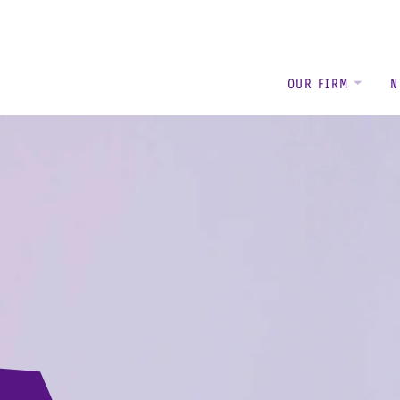
OUR FIRM
N