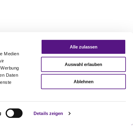
Alle zulassen
le Medien
ir
Auswahl erlauben
, Werbung
ren Daten
Ablehnen
ienste
 AUGENSTEIN
g
Details zeigen
SANWÄLTE PARTGMBB
R. 16