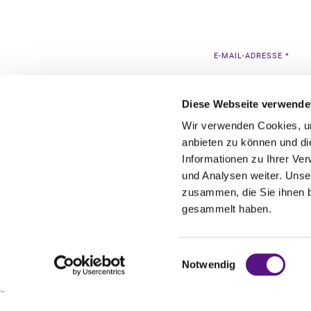
E-MAIL-ADRESSE
*
Diese Webseite verwende
Wir verwenden Cookies, um
anbieten zu können und di
Informationen zu Ihrer Ve
und Analysen weiter. Unse
zusammen, die Sie ihnen b
gesammelt haben.
Einwilligungsauswahl
WIR HABEN FÜR
J
Notwendig
DIE PASSENDE LÖ