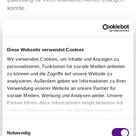
konnte.
Die Lokalkammer Düsseldorf hatte in
vorangegangenen Entscheidungen
(CFI_165/2024 und CFI_166/2024 vom
Diese Webseite verwendet Cookies
06.09.2024) noch entschieden, dass keine
Erstbegehungsgefahr bestünde, wenn noch
Wir verwenden Cookies, um Inhalte und Anzeigen zu
personalisieren, Funktionen für soziale Medien anbieten
keine Marktzulassung für ein pharmazeutisches
zu können und die Zugriffe auf unsere Website zu
Produkt bestünde. Dies sei jedoch immer
analysieren. Außerdem geben wir Informationen zu Ihrer
anhand einer Gesamtwürdigung des Einzelfalles
Verwendung unserer Website an unsere Partner für
zu betrachten.
soziale Medien, Werbung und Analysen weiter. Unsere
Partner führen diese Informationen möglicherweise mit
Und in der Tat unterscheidet sich die aktuelle
weiteren Daten zusammen, die Sie ihnen bereitgestellt
haben oder die sie im Rahmen Ihrer Nutzung der Dienste
Entscheidung des Berufungsgerichts darin,
gesammelt haben.
Einwilligungsauswahl
dass bereits eine Marktzulassung zumindest in
Notwendig