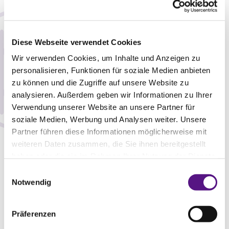
Die Anerkennung spiegelt ihre langjährige
Erfahrung in streitigen Markenrechtsverfahren
sowie ihre besondere Expertise in der Beratung
Diese Webseite verwendet Cookies
zu komplexen, grenzüberschreitenden
Wir verwenden Cookies, um Inhalte und Anzeigen zu
Markenrechtsfragen wider.
personalisieren, Funktionen für soziale Medien anbieten
zu können und die Zugriffe auf unsere Website zu
analysieren. Außerdem geben wir Informationen zu Ihrer
Der
WTR 1000
gilt als maßgeblicher Leitfaden
Verwendung unserer Website an unsere Partner für
für die weltweit führenden
soziale Medien, Werbung und Analysen weiter. Unsere
Markenrechtsexpertinnen und -experten in
Partner führen diese Informationen möglicherweise mit
zentralen Rechtsordnungen und hebt Kanzleien
weiteren Daten zusammen, die Sie ihnen bereitgestellt
sowie Persönlichkeiten hervor, die sich durch
haben oder die sie im Rahmen Ihrer Nutzung der Dienste
gesammelt haben.
exzellente fachliche Kompetenz und
Einwilligungsauswahl
Notwendig
herausragenden Mandantenservice
auszeichnen.
Präferenzen
Wir danken unseren Mandantinnen und