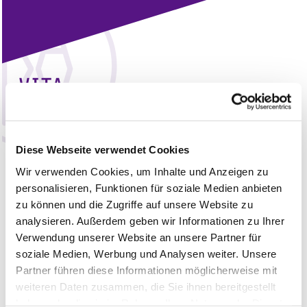
VITA
Mein Name ist Claudia Schwansee. Ich
bin seit dem Jahr 2025 für die Kanzlei
Diese Webseite verwendet Cookies
Kather Augenstein tätig.
Wir verwenden Cookies, um Inhalte und Anzeigen zu
personalisieren, Funktionen für soziale Medien anbieten
zu können und die Zugriffe auf unsere Website zu
Ich bin für das Rechnungswesen zuständig.
analysieren. Außerdem geben wir Informationen zu Ihrer
Verwendung unserer Website an unsere Partner für
KONTAKT
soziale Medien, Werbung und Analysen weiter. Unsere
Partner führen diese Informationen möglicherweise mit
+49(0)211 513536-0
weiteren Daten zusammen, die Sie ihnen bereitgestellt
haben oder die sie im Rahmen Ihrer Nutzung der Dienste