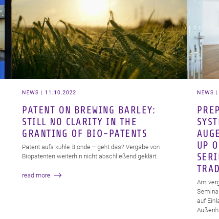
NEWS | 11.10.2022
NEWS |
PATENT ON BREWING BARLEY:
PREP
R
STILL NO CLARITY IN THE
SYST
GRANTING OF BIO-PATENTS
AUGE
UP O
Patent aufs kühle Blonde – geht das? Vergabe von
SERI
Biopatenten weiterhin nicht abschließend geklärt.
TRAD
read more
Am verg
Seminar 
auf Ein
Außenha