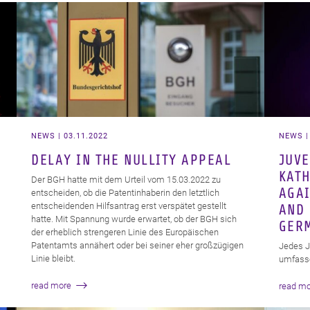
NEWS | 03.11.2022
NEWS |
DELAY IN THE NULLITY APPEAL
JUVE
KATH
Der BGH hatte mit dem Urteil vom 15.03.2022 zu
AGAI
entscheiden, ob die Patentinhaberin den letztlich
entscheidenden Hilfsantrag erst verspätet gestellt
AND 
hatte. Mit Spannung wurde erwartet, ob der BGH sich
GER
der erheblich strengeren Linie des Europäischen
Patentamts annähert oder bei seiner eher großzügigen
Jedes J
Linie bleibt.
umfasse
read more
read mo