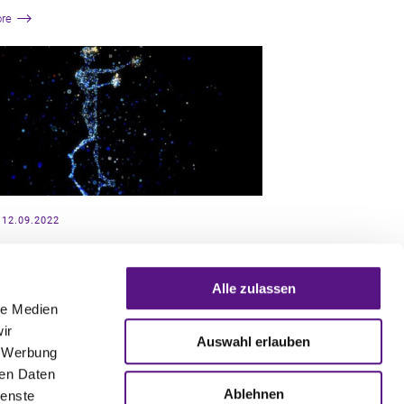
re
 12.09.2022
EMARK LAW IN THE
VERSE – IS THE METAVERSE
Alle zulassen
GAL FREE SPACE?
le Medien
kenrecht ist im Metaverse angekommen. Nike
ir
eits mehrere Marken zum Schutz im Metaverse
Auswahl erlauben
, Werbung
det, ein Künstler wurde wegen
echtsverletzungen angeklagt
ren Daten
Ablehnen
ienste