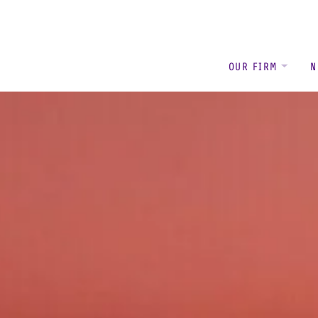
OUR FIRM
N