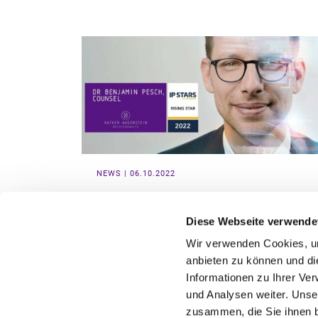
NEWS | 06.10.2022
DR BENJAMIN PESCH IS NAMED
RISING STAR 2022 AGAIN FOR
Diese Webseite verwende
THE SECOND YEAR BY MANAGING
Wir verwenden Cookies, um
INTELLECTUAL PROPERTY
anbieten zu können und di
Wir freuen uns sehr, dass Managing Intellectual
Informationen zu Ihrer Ve
Property, eine der international renommiertesten IP-
und Analysen weiter. Unse
Publikationen, Dr. Benjamin Pesch mit dem Titel Rising
Star 2022 ausgezeichnet hat.
zusammen, die Sie ihnen b