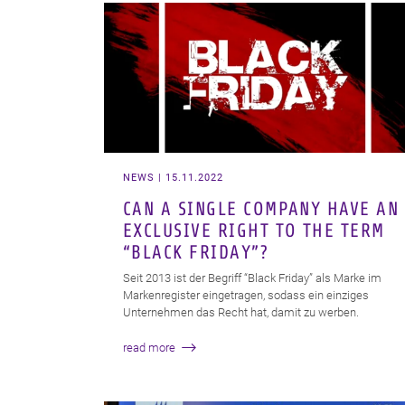
NEWS | 15.11.2022
CAN A SINGLE COMPANY HAVE AN
EXCLUSIVE RIGHT TO THE TERM
“BLACK FRIDAY”?
Seit 2013 ist der Begriff “Black Friday” als Marke im
Markenregister eingetragen, sodass ein einziges
Unternehmen das Recht hat, damit zu werben.
read more