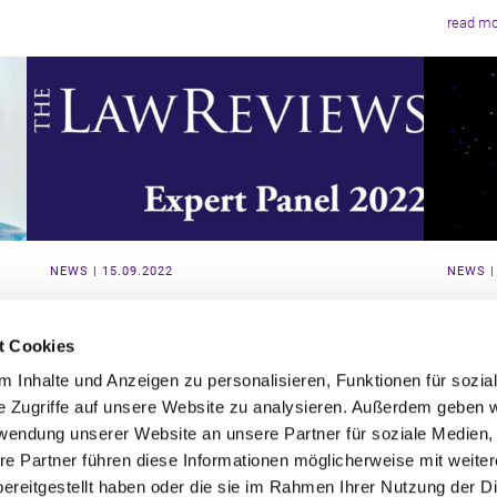
read mo
NEWS | 15.09.2022
NEWS |
THE PHARMACEUTICAL
TRAD
INTELLECTUAL PROPERTY AND
META
t Cookies
COMPETITION LAW REVIEW:
A LE
 Inhalte und Anzeigen zu personalisieren, Funktionen für sozia
CHRISTOPHER WEBER AND DR
Das Mar
e Zugriffe auf unsere Website zu analysieren. Außerdem geben w
BENJAMIN PESCH PUBLISH ON
hat ber
rwendung unserer Website an unsere Partner für soziale Medien
angemel
RECENT DEVELOPMENTS OF
Markenr
re Partner führen diese Informationen möglicherweise mit weite
INTELLECTUAL PROPERTY AND
ereitgestellt haben oder die sie im Rahmen Ihrer Nutzung der D
COMPETITION LAW IN THE