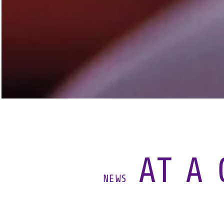
AT A 
NEWS