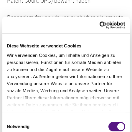
Patent Court, UPC) bewährt haben.
Besonders freuen wir uns auch über die erneute
individuelle Anerkennung mehrerer Kolleginnen
und Kollegen im IAM Patent 1000. Die
Auszeichnungen unterstreichen die fachliche
Diese Webseite verwendet Cookies
Stärke und Breite unseres Patent Litigation
Wir verwenden Cookies, um Inhalte und Anzeigen zu
Teams:
personalisieren, Funktionen für soziale Medien anbieten
zu können und die Zugriffe auf unsere Website zu
Gold Tier – Recommended Individuals:
analysieren. Außerdem geben wir Informationen zu Ihrer
Christof Augenstein
,
Miriam Kiefer
,
Verwendung unserer Website an unsere Partner für
soziale Medien, Werbung und Analysen weiter. Unsere
Christopher Weber
und
Peter Kather
Partner führen diese Informationen möglicherweise mit
Bronze Tier – Recommended Individual:
weiteren Daten zusammen, die Sie ihnen bereitgestellt
Sören Dahm
haben oder die sie im Rahmen Ihrer Nutzung der Dienste
Next Generation Individuals:
gesammelt haben.
Einwilligungsauswahl
Benjamin Pesch
und
Carsten Plaga
Notwendig