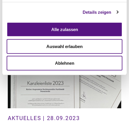
Intellectual Property and Competition Law
Review aufgrund ihrer Expertise im
Details zeigen
Pharmabereich wieder ein Kapitel zu den
aktuellen Entwicklungen im deutschen Markt
Alle zulassen
veröffentlicht.
Auswahl erlauben
Weiterlesen
Ablehnen
AKTUELLES | 28.09.2023