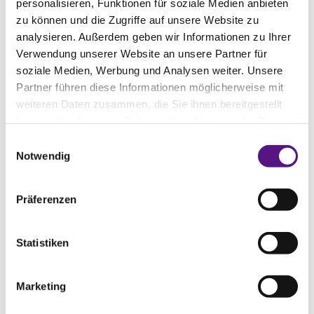
THE PHARMACEUTICAL
personalisieren, Funktionen für soziale Medien anbieten
zu können und die Zugriffe auf unsere Website zu
INTELLECTUAL PROPERTY AND
analysieren. Außerdem geben wir Informationen zu Ihrer
COMPETITION LAW REVIEW –
Verwendung unserer Website an unsere Partner für
UPDATE: CHRISTOPHER WEBER UND
soziale Medien, Werbung und Analysen weiter. Unsere
DR. BENJAMIN PESCH GEBEN
Partner führen diese Informationen möglicherweise mit
weiteren Daten zusammen, die Sie ihnen bereitgestellt
EINBLICKE ZU JÜNGSTEN
haben oder die sie im Rahmen Ihrer Nutzung der Dienste
ENTWICKLUNGEN DES GEISTIGEN
gesammelt haben.
Einwilligungsauswahl
EIGENTUMS UND
Notwendig
WETTBEWERBSRECHTS IM
PHARMAZEUTISCHEN SEKTOR IN
Präferenzen
DEUTSCHLAND
Auch in diesem Jahr haben unser Partner
Statistiken
Christopher Weber gemeinsam mit unserem
Counsel Dr. Benjamin Pesch in der 4. Ausgabe
Marketing
der Fachpublikation The Pharmaceutical